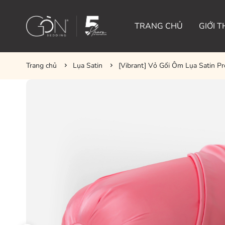
TRANG CHỦ
GIỚI T
Trang chủ
Lụa Satin
[Vibrant] Vỏ Gối Ôm Lụa Satin 