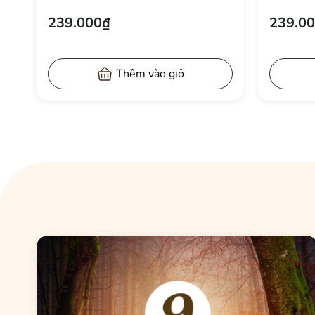
PHONG CÁCH NỔI BẬT 50X70
PHONG 
239.000₫
239.0
CM
50X70 
Thêm vào giỏ