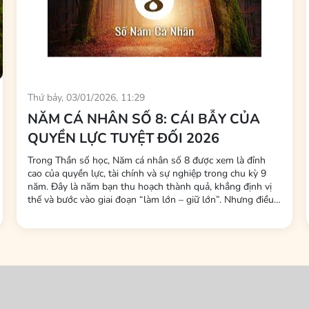
Thứ bảy, 03/01/2026, 11:29
NĂM CÁ NHÂN SỐ 8: CÁI BẪY CỦA
QUYỀN LỰC TUYỆT ĐỐI 2026
Trong Thần số học, Năm cá nhân số 8 được xem là đỉnh
cao của quyền lực, tài chính và sự nghiệp trong chu kỳ 9
năm. Đây là năm bạn thu hoạch thành quả, khẳng định vị
thế và bước vào giai đoạn “làm lớn – giữ lớn”. Nhưng điều
ít người biết là: Năm số 8 không chỉ thử thách năng lực
kiếm tiền, mà còn thử thách cách bạn giữ năng lượng, giữ
phúc và giữ cân...