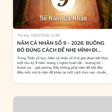
Thứ bảy, 03/01/2026, 11:50
NĂM CÁ NHÂN SỐ 9 – 2026: BUÔNG
BỎ ĐÚNG CÁCH ĐỂ NHẸ MÌNH ĐI
QUA CHU KỲ CUỐI
Trong Thần số học, Năm cá nhân số 9 là giai đoạn kết thúc
một chu kỳ 9 năm, mang ý nghĩa hoàn tất – buông bỏ –
thanh lọc – giải phóng. Đây không phải năm để bắt đầu
điều mới, mà là năm để khép lại một cách trọn vẹn, chuẩn
bị tâm thế cho Năm cá nhân số 1 – một khởi đầu hoàn
toàn mới vào năm sau. Nếu bạn đang bước vào Năm cá
nhân...