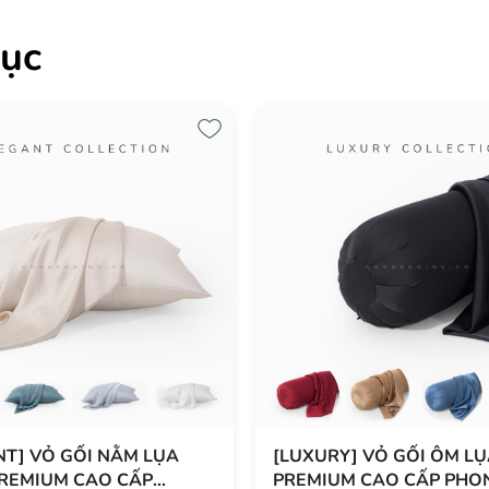
ục
Y] VỎ GỐI NẰM LỤA
[ELEGANT] VỎ GỐI NẰM
PREMIUM CAO CẤP
SATIN PREMIUM CAO CẤ