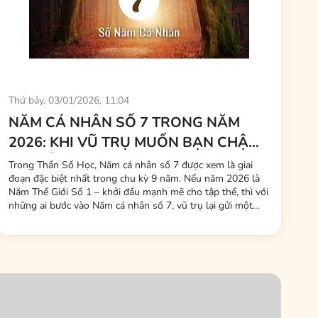
Thứ bảy, 03/01/2026, 11:04
NĂM CÁ NHÂN SỐ 7 TRONG NĂM
2026: KHI VŨ TRỤ MUỐN BẠN CHẬM
LẠI ĐỂ THỨC TỈNH
Trong Thần Số Học, Năm cá nhân số 7 được xem là giai
đoạn đặc biệt nhất trong chu kỳ 9 năm. Nếu năm 2026 là
Năm Thế Giới Số 1 – khởi đầu mạnh mẽ cho tập thể, thì với
những ai bước vào Năm cá nhân số 7, vũ trụ lại gửi một
thông điệp hoàn toàn khác: Không phải lúc để chạy theo
thành tựu bên ngoài, mà là lúc quay về bên trong để hiểu
chính...