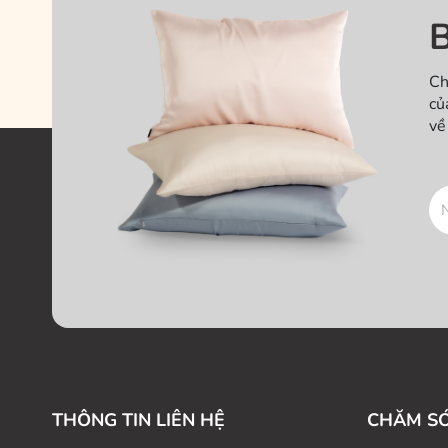
B
Ch
củ
về
THÔNG TIN LIÊN HỆ
CHĂM S