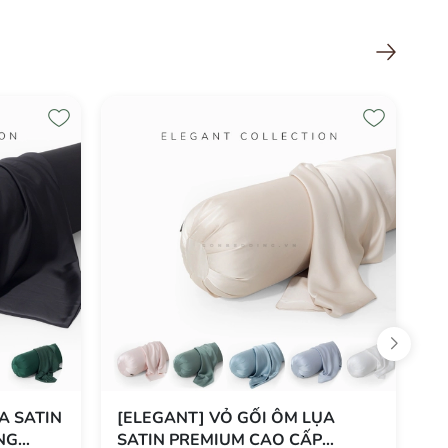
Xem tất cả
 LỤA
[LUXURY] VỎ GỐI ÔM LỤA SATIN
[
P
PREMIUM CAO CẤP PHONG
S