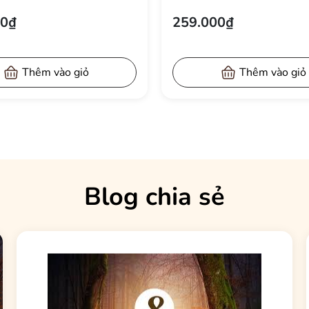
CÁCH SANG TRỌNG
PHONG CÁCH THANH LỊ
00₫
239.000₫
CM
50X70 CM
Thêm vào giỏ
Thêm vào giỏ
Blog chia sẻ