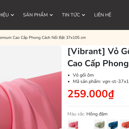
HIỆU
SẢN PHẨM
TIN TỨC
LIÊN HỆ
Premium Cao Cấp Phong Cách Nổi Bật 37x105 cm
[Vibrant] Vỏ G
Cao Cấp Phong
Vỏ gối ôm
Mã sản phẩm:
vgn-st-37x
259.000₫
Màu sắc:
Hồng đậm