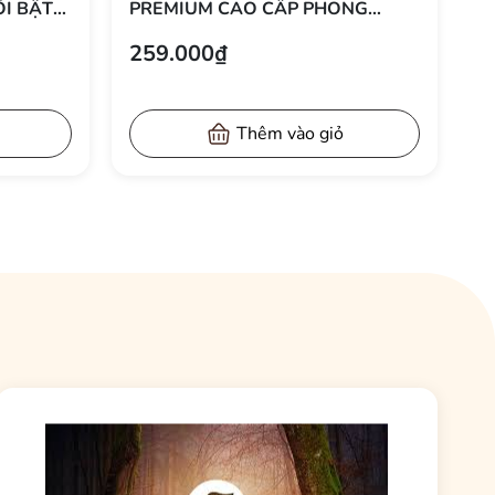
I BẬT
PREMIUM CAO CẤP PHONG
CÁCH SANG TRỌNG 37X105 CM
259.000₫
Thêm vào giỏ