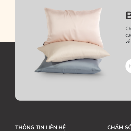
B
Ch
củ
về
THÔNG TIN LIÊN HỆ
CHĂM S