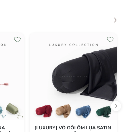
Xem tất cả
ỤA
[LUXURY] VỎ GỐI ÔM LỤA SATIN