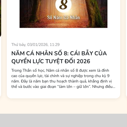
Thứ bảy, 03/01/2026, 11:29
NĂM CÁ NHÂN SỐ 8: CÁI BẪY CỦA
QUYỀN LỰC TUYỆT ĐỐI 2026
Trong Thần số học, Năm cá nhân số 8 được xem là đỉnh
cao của quyền lực, tài chính và sự nghiệp trong chu kỳ 9
năm. Đây là năm bạn thu hoạch thành quả, khẳng định vị
thế và bước vào giai đoạn “làm lớn – giữ lớn”. Nhưng điều
ít người biết là: Năm số 8 không chỉ thử thách năng lực
kiếm tiền, mà còn thử thách cách bạn giữ năng lượng, giữ
phúc và giữ cân...