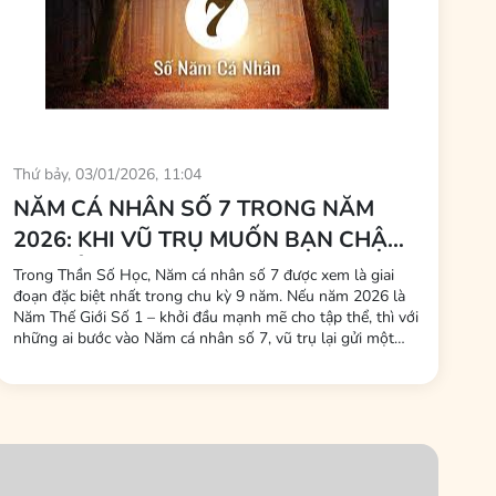
Thứ bảy, 03/01/2026, 11:04
NĂM CÁ NHÂN SỐ 7 TRONG NĂM
2026: KHI VŨ TRỤ MUỐN BẠN CHẬM
LẠI ĐỂ THỨC TỈNH
Trong Thần Số Học, Năm cá nhân số 7 được xem là giai
đoạn đặc biệt nhất trong chu kỳ 9 năm. Nếu năm 2026 là
Năm Thế Giới Số 1 – khởi đầu mạnh mẽ cho tập thể, thì với
những ai bước vào Năm cá nhân số 7, vũ trụ lại gửi một
thông điệp hoàn toàn khác: Không phải lúc để chạy theo
thành tựu bên ngoài, mà là lúc quay về bên trong để hiểu
chính...