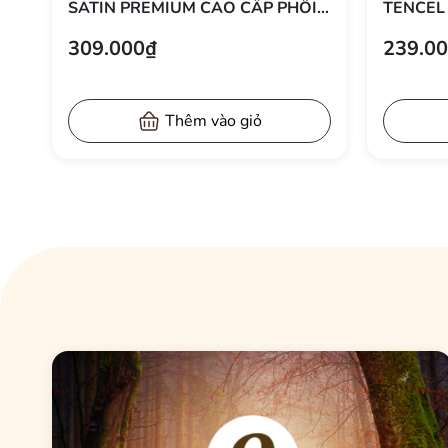
 2
SATIN PREMIUM CAO CẤP PHỐI 2
TENCEL
G
MÀU TRƠN PHONG CÁCH THANH
TRỌNG 
309.000₫
239.0
LỊCH 50X70 CM
Thêm vào giỏ