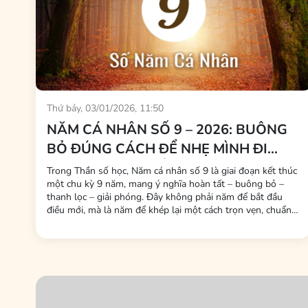
Thứ bảy, 03/01/2026, 11:50
NĂM CÁ NHÂN SỐ 9 – 2026: BUÔNG
BỎ ĐÚNG CÁCH ĐỂ NHẸ MÌNH ĐI
QUA CHU KỲ CUỐI
Trong Thần số học, Năm cá nhân số 9 là giai đoạn kết thúc
một chu kỳ 9 năm, mang ý nghĩa hoàn tất – buông bỏ –
thanh lọc – giải phóng. Đây không phải năm để bắt đầu
điều mới, mà là năm để khép lại một cách trọn vẹn, chuẩn
bị tâm thế cho Năm cá nhân số 1 – một khởi đầu hoàn
toàn mới vào năm sau. Nếu bạn đang bước vào Năm cá
nhân...