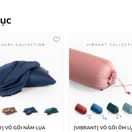
ục
Y] VỎ GỐI NẰM LỤA
[VIBRANT] VỎ GỐI ÔM L