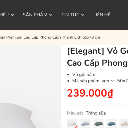
HIỆU
SẢN PHẨM
TIN TỨC
LIÊN HỆ
atin Premium Cao Cấp Phong Cách Thanh Lịch 50x70 cm
[Elegant] Vỏ G
Cao Cấp Phong
Vỏ gối nằm
Mã sản phẩm:
vgn-st-50x7
239.000₫
Màu sắc:
Trắng sữa