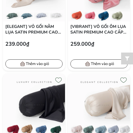
[ELEGANT] VỎ GỐI NẰM
[VIBRANT] VỎ GỐI ÔM LỤA
LỤA SATIN PREMIUM CAO
SATIN PREMIUM CAO CẤP
CẤP PHONG CÁCH THANH
PHONG CÁCH NỔI BẬT
239.000₫
259.000₫
LỊCH 50X70 CM
37X105 CM
Thêm vào giỏ
Thêm vào giỏ