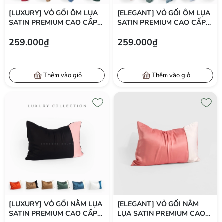
[LUXURY] VỎ GỐI ÔM LỤA
[ELEGANT] VỎ GỐI ÔM LỤA
SATIN PREMIUM CAO CẤP
SATIN PREMIUM CAO CẤP
PHONG CÁCH SANG TRỌNG
PHONG CÁCH THANH LỊCH
259.000₫
259.000₫
37X105 CM
37X105 CM
Thêm vào giỏ
Thêm vào giỏ
[LUXURY] VỎ GỐI NẰM LỤA
[ELEGANT] VỎ GỐI NẰM
SATIN PREMIUM CAO CẤP
LỤA SATIN PREMIUM CAO