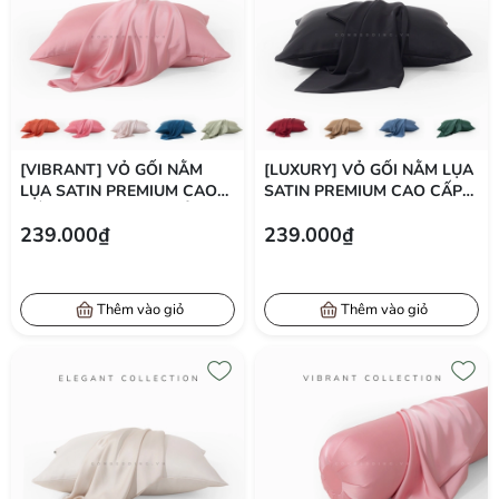
[VIBRANT] VỎ GỐI NẰM
[LUXURY] VỎ GỐI NẰM LỤA
LỤA SATIN PREMIUM CAO
SATIN PREMIUM CAO CẤP
CẤP PHONG CÁCH NỔI BẬT
PHONG CÁCH SANG TRỌNG
239.000₫
239.000₫
50X70 CM
50X70 CM
Thêm vào giỏ
Thêm vào giỏ