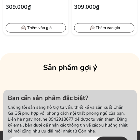
PHỐI 2 MÀU TRƠN PHONG
CẤP PHỐI 2 MÀU TRƠN
309.000₫
309.000₫
CÁCH SANG TRỌNG 50X70
PHONG CÁCH THANH LỊCH
CM
50X70 CM
Thêm vào giỏ
Thêm vào giỏ
Sản phẩm gợi ý
Bạn cần sản phẩm đặc biệt?
Chúng tôi sẵn sàng hỗ trợ tư vấn, thiết kế và sản xuất Chăn
Ga Gối phù hợp với phong cách nội thất phòng ngủ của bạn.
Liên hệ ngay hotline 0942918677 để được tư vấn thêm. Đăng
ký email bên dưới để nhận các thông tin về các xu hướng thiết
kế mới cũng như ưu đãi mới nhất từ Gòn nhé.