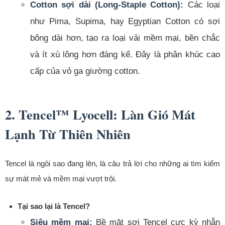
Cotton sợi dài (Long-Staple Cotton):
Các loại
như Pima, Supima, hay Egyptian Cotton có sợi
bông dài hơn, tạo ra loại vải mềm mại, bền chắc
và ít xù lông hơn đáng kể. Đây là phân khúc cao
cấp của vỏ ga giường cotton.
2. Tencel™ Lyocell: Làn Gió Mát
Lạnh Từ Thiên Nhiên
Tencel là ngôi sao đang lên, là câu trả lời cho những ai tìm kiếm
sự mát mẻ và mềm mại vượt trội.
Tại sao lại là Tencel?
Siêu mềm mại:
Bề mặt sợi Tencel cực kỳ nhẵn