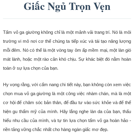
Giấc Ngủ Trọn Vẹn
Tấm vỏ ga giường không chỉ là một mảnh vải trang trí. Nó là môi
trường vi mô nơi cơ thể chúng ta tiếp xúc và tái tạo năng lượng
mỗi đêm. Nó có thể là một vòng tay ôm ấp mềm mại, một làn gió
mát lành, hoặc một rào cản khó chịu. Sự khác biệt đó nằm hoàn
toàn ở sự lựa chọn của bạn.
Hy vọng rằng, với cẩm nang chi tiết này, bạn không còn xem việc
chọn mua vỏ ga giường là một công việc nhàm chán, mà là một
cơ hội để chăm sóc bản thân, để đầu tư vào sức khỏe và để thể
hiện gu thẩm mỹ của mình. Hãy lắng nghe làn da của bạn, thấu
hiểu nhu cầu của mình, và tự tin lựa chọn tấm vỏ ga hoàn hảo -
nền tảng vững chắc nhất cho hàng ngàn giấc mơ đẹp.