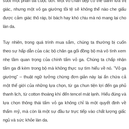
suốt một phần ba cuộc đời. Một vỏ chăn đẹp có thể đánh lừa thị
giác, nhưng một vỏ ga giường tồi tệ sẽ không thể nào che giấu
được cảm giác thô ráp, bí bách hay khó chịu mà nó mang lại cho
làn da.
Tuy nhiên, trong quá trình mua sắm, chúng ta thường bị cuốn
theo sự hấp dẫn của các bộ chăn ga gối đồng bộ mà vô tình xem
nhẹ tầm quan trọng của chính tấm vỏ ga. Chúng ta chấp nhận
tấm ga đi kèm trong bộ mà không thực sự tìm hiểu về nó. "Vỏ ga
giường" – thuật ngữ tưởng chừng đơn giản này lại ẩn chứa cả
một thế giới của những lựa chọn, từ ga chun tiện lợi đến ga phủ
thanh lịch, từ cotton thoáng khí đến tencel mát lạnh. Hiểu đúng và
lựa chọn thông thái tấm vỏ ga không chỉ là một quyết định về
thẩm mỹ, mà còn là một sự đầu tư trực tiếp vào chất lượng giấc
ngủ và sức khỏe làn da.