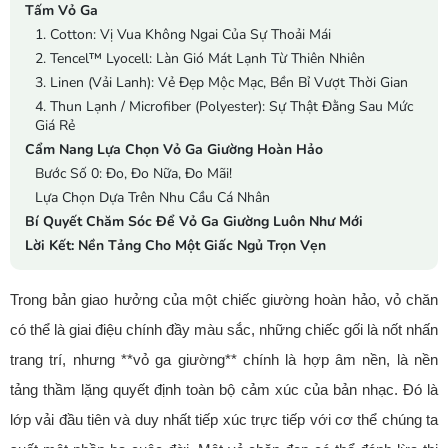
Tấm Vỏ Ga
1. Cotton: Vị Vua Không Ngai Của Sự Thoải Mái
2. Tencel™ Lyocell: Làn Gió Mát Lạnh Từ Thiên Nhiên
3. Linen (Vải Lanh): Vẻ Đẹp Mộc Mạc, Bền Bỉ Vượt Thời Gian
4. Thun Lạnh / Microfiber (Polyester): Sự Thật Đằng Sau Mức
Giá Rẻ
Cẩm Nang Lựa Chọn Vỏ Ga Giường Hoàn Hảo
Bước Số 0: Đo, Đo Nữa, Đo Mãi!
Lựa Chọn Dựa Trên Nhu Cầu Cá Nhân
Bí Quyết Chăm Sóc Để Vỏ Ga Giường Luôn Như Mới
Lời Kết: Nền Tảng Cho Một Giấc Ngủ Trọn Vẹn
Trong bản giao hưởng của một chiếc giường hoàn hảo, vỏ chăn
có thể là giai điệu chính đầy màu sắc, những chiếc gối là nốt nhấn
trang trí, nhưng **vỏ ga giường** chính là hợp âm nền, là nền
tảng thầm lặng quyết định toàn bộ cảm xúc của bản nhạc. Đó là
lớp vải đầu tiên và duy nhất tiếp xúc trực tiếp với cơ thể chúng ta