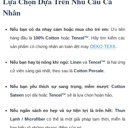
Lựa Chọn Dựa Trên Nhu Cầu Cá
Nhân
Nếu bạn có da nhạy cảm hoặc mua cho trẻ em:
Ưu tiên
hàng đầu là
100% Cotton
hoặc
Tencel™
. Hãy tìm kiếm các
sản phẩm có chứng nhận an toàn dệt may
OEKO-TEX®
.
Nếu bạn hay bị nóng khi ngủ:
Linen
và
Tencel™
là hai ứng
cử viên sáng giá nhất, theo sau là
Cotton Percale
.
Nếu bạn yêu thích sự sang trọng, mềm mượt:
Cotton
Sateen
sợi dài hoặc
Tencel™
sẽ là lựa chọn hoàn hảo.
Nếu ngân sách eo hẹp và sự tiện lợi là trên hết:
Thun
Lạnh / Microfiber
có thể là một giải pháp tạm thời, miễn là
bạn hiểu rõ những nhược điểm của nó.