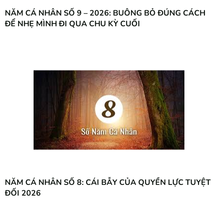
NĂM CÁ NHÂN SỐ 9 – 2026: BUÔNG BỎ ĐÚNG CÁCH
ĐỂ NHẸ MÌNH ĐI QUA CHU KỲ CUỐI
NĂM CÁ NHÂN SỐ 8: CÁI BẪY CỦA QUYỀN LỰC TUYỆT
ĐỐI 2026