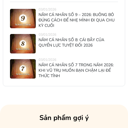
03/01/2026
NĂM CÁ NHÂN SỐ 9 – 2026: BUÔNG BỎ
ĐÚNG CÁCH ĐỂ NHẸ MÌNH ĐI QUA CHU
KỲ CUỐI
03/01/2026
NĂM CÁ NHÂN SỐ 8: CÁI BẪY CỦA
QUYỀN LỰC TUYỆT ĐỐI 2026
03/01/2026
NĂM CÁ NHÂN SỐ 7 TRONG NĂM 2026:
KHI VŨ TRỤ MUỐN BẠN CHẬM LẠI ĐỂ
THỨC TỈNH
Sản phẩm gợi ý