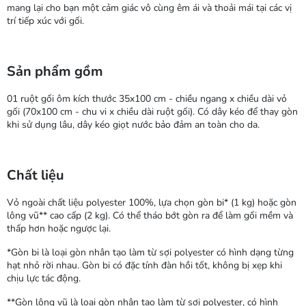
mang lại cho bạn một cảm giác vô cùng êm ái và thoải mái tại các vị
trí tiếp xúc với gối.
Sản phẩm gồm
01 ruột gối ôm kích thước 35x100 cm - chiều ngang x chiều dài vỏ
gối (70x100 cm - chu vi x chiều dài ruột gối). Có dây kéo để thay gòn
khi sử dụng lâu, dây kéo giọt nước bảo đảm an toàn cho da.
Chất liệu
Vỏ ngoài chất liệu polyester 100%, lựa chọn gòn bi* (1 kg) hoặc gòn
lông vũ** cao cấp (2 kg). Có thể tháo bớt gòn ra để làm gối mềm và
thấp hơn hoặc ngược lại.
*Gòn bi là loại gòn nhân tạo làm từ sợi polyester có hình dạng từng
hạt nhỏ rời nhau. Gòn bi có đặc tính đàn hồi tốt, không bị xẹp khi
chịu lực tác động.
**Gòn lông vũ là loại gòn nhân tạo làm từ sợi polyester, có hình