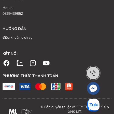
Hotline
0869439852
HƯỚNG DẪN
Điều khoản dịch vụ
KẾT NỐI
PHƯƠNG THỨC THANH TOÁN
© Bản quyền thuộc về CTY TNHH TM SX &
XNK MT.