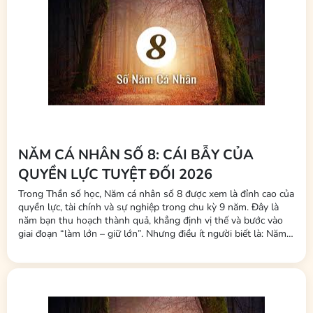
NĂM CÁ NHÂN SỐ 8: CÁI BẪY CỦA
QUYỀN LỰC TUYỆT ĐỐI 2026
Trong Thần số học, Năm cá nhân số 8 được xem là đỉnh cao của
quyền lực, tài chính và sự nghiệp trong chu kỳ 9 năm. Đây là
năm bạn thu hoạch thành quả, khẳng định vị thế và bước vào
giai đoạn “làm lớn – giữ lớn”. Nhưng điều ít người biết là: Năm
số 8 không chỉ thử thách năng lực kiếm tiền, mà còn thử thách
cách bạn giữ năng lượng, giữ phúc và giữ cân...