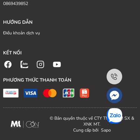
0869439852
HƯỚNG DẪN
Điều khoản dịch vụ
KẾT NỐI
PHƯƠNG THỨC THANH TOÁN
© Bản quyền thuộc về CTY TNHH TM SX &
XNK MT.
Cung cấp bởi
Sapo