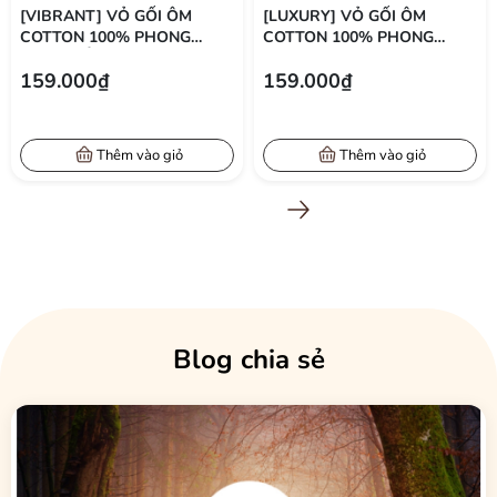
[VIBRANT] VỎ GỐI ÔM
[LUXURY] VỎ GỐI ÔM
COTTON 100% PHONG
COTTON 100% PHONG
CÁCH NỔI BẬT 37X105 CM
CÁCH SANG TRỌNG 37X105
159.000₫
159.000₫
CM
Thêm vào giỏ
Thêm vào giỏ
Xem tất cả
Blog chia sẻ