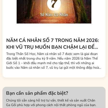
NĂM CÁ NHÂN SỐ 7 TRONG NĂM 2026:
KHI VŨ TRỤ MUỐN BẠN CHẬM LẠI ĐỂ
THỨC TỈNH
Trong Thần Số Học, Năm cá nhân số 7 được xem là giai đoạn
đặc biệt nhất trong chu kỳ 9 năm. Nếu năm 2026 là Năm Thế
Giới Số 1 – khởi đầu mạnh mẽ cho tập thể, thì với những ai
bước vào Năm cá nhân số 7, vũ trụ lại gửi một thông điệp hoàn
toàn khác: Không phải lúc để chạy theo thành tựu bên ngoài,
mà là lúc quay về bên trong để hiểu chính...
Bạn cần sản phẩm đặc biệt?
Chúng tôi sẵn sàng hỗ trợ tư vấn, thiết kế và sản xuất Chăn
Ga Gối phù hợp với phong cách nội thất phòng ngủ của bạn.