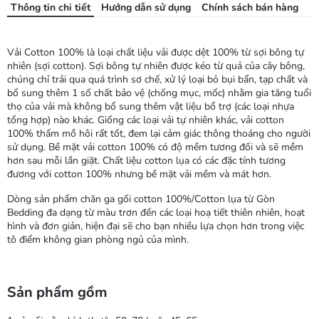
Thông tin chi tiết
Hướng dẫn sử dụng
Chính sách bán hàng
Vải Cotton 100% là loại chất liệu vải được dệt 100% từ sợi bông tự
nhiên (sợi cotton). Sợi bông tự nhiên được kéo từ quả của cây bông,
chúng chỉ trải qua quá trình sơ chế, xử lý loại bỏ bụi bẩn, tạp chất và
bổ sung thêm 1 số chất bảo vệ (chống mục, mốc) nhằm gia tăng tuổi
thọ của vải mà không bổ sung thêm vật liệu bổ trợ (các loại nhựa
tổng hợp) nào khác. Giống các loại vải tự nhiên khác, vải cotton
100% thấm mồ hôi rất tốt, đem lại cảm giác thông thoáng cho người
sử dụng. Bề mặt vải cotton 100% có độ mềm tương đối và sẽ mềm
hơn sau mỗi lần giặt. Chất liệu cotton lụa có các đặc tính tương
đương với cotton 100% nhưng bề mặt vải mềm và mát hơn.
Dòng sản phẩm chăn ga gối cotton 100%/Cotton lụa từ Gòn
Bedding đa dạng từ màu trơn đến các loại hoạ tiết thiên nhiên, hoạt
hình và đơn giản, hiện đại sẽ cho bạn nhiều lựa chọn hơn trong việc
tô điểm không gian phòng ngủ của mình.
Sản phẩm gồm