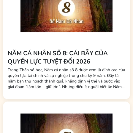
NĂM CÁ NHÂN SỐ 8: CÁI BẪY CỦA
QUYỀN LỰC TUYỆT ĐỐI 2026
Trong Thần số học, Năm cá nhân số 8 được xem là đỉnh cao của
quyền lực, tài chính và sự nghiệp trong chu kỳ 9 năm. Đây là
năm bạn thu hoạch thành quả, khẳng định vị thế và bước vào
giai đoạn “làm lớn – giữ lớn”. Nhưng điều ít người biết là: Năm
số 8 không chỉ thử thách năng lực kiếm tiền, mà còn thử thách
cách bạn giữ năng lượng, giữ phúc và giữ cân...