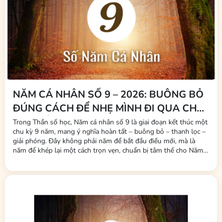
NĂM CÁ NHÂN SỐ 9 – 2026: BUÔNG BỎ
ĐÚNG CÁCH ĐỂ NHẸ MÌNH ĐI QUA CHU
KỲ CUỐI
Trong Thần số học, Năm cá nhân số 9 là giai đoạn kết thúc một
chu kỳ 9 năm, mang ý nghĩa hoàn tất – buông bỏ – thanh lọc –
giải phóng. Đây không phải năm để bắt đầu điều mới, mà là
năm để khép lại một cách trọn vẹn, chuẩn bị tâm thế cho Năm
cá nhân số 1 – một khởi đầu hoàn toàn mới vào năm sau. Nếu
bạn đang bước vào Năm cá nhân...