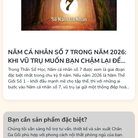
NĂM CÁ NHÂN SỐ 7 TRONG NĂM 2026:
KHI VŨ TRỤ MUỐN BẠN CHẬM LẠI ĐỂ
THỨC TỈNH
Trong Thần Số Học, Năm cá nhân số 7 được xem là giai đoạn
đặc biệt nhất trong chu kỳ 9 năm. Nếu năm 2026 là Năm Thế
Giới Số 1 – khởi đầu mạnh mẽ cho tập thể, thì với những ai
bước vào Năm cá nhân số 7, vũ trụ lại gửi một thông điệp hoàn
toàn khác: Không phải lúc để chạy theo thành tựu bên ngoài,
mà là lúc quay về bên trong để hiểu chính...
Bạn cần sản phẩm đặc biệt?
Chúng tôi sẵn sàng hỗ trợ tư vấn, thiết kế và sản xuất Chăn
Ga Gối phù hợp với phong cách nội thất phòng ngủ của bạn.