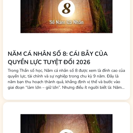
NĂM CÁ NHÂN SỐ 8: CÁI BẪY CỦA
QUYỀN LỰC TUYỆT ĐỐI 2026
Trong Thần số học, Năm cá nhân số 8 được xem là đỉnh cao của
quyền lực, tài chính và sự nghiệp trong chu kỳ 9 năm. Đây là
năm bạn thu hoạch thành quả, khẳng định vị thế và bước vào
giai đoạn “làm lớn – giữ lớn”. Nhưng điều ít người biết là: Năm
số 8 không chỉ thử thách năng lực kiếm tiền, mà còn thử thách
cách bạn giữ năng lượng, giữ phúc và giữ cân...