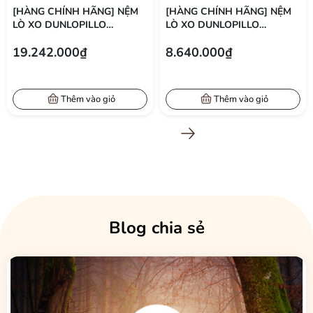
[HÀNG CHÍNH HÃNG] NỆM
[HÀNG CHÍNH HÃNG] NỆM
LÒ XO DUNLOPILLO
LÒ XO DUNLOPILLO
DUCHESS EXTRA FIRM ĐỘ
AUDREY ĐỘ CAO 25 CM
19.242.000₫
8.640.000₫
CAO 29 CM
1MX2M | 1M2X2M | 1M4X2M|
1M6X2M | 1M8X2M | 2MX2M
| 2M2X2M
Thêm vào giỏ
Thêm vào giỏ
Xem tất cả
Blog chia sẻ