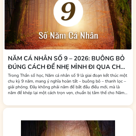
NĂM CÁ NHÂN SỐ 9 – 2026: BUÔNG BỎ
ĐÚNG CÁCH ĐỂ NHẸ MÌNH ĐI QUA CHU
KỲ CUỐI
Trong Thần số học, Năm cá nhân số 9 là giai đoạn kết thúc một
chu kỳ 9 năm, mang ý nghĩa hoàn tất – buông bỏ – thanh lọc –
giải phóng. Đây không phải năm để bắt đầu điều mới, mà là
năm để khép lại một cách trọn vẹn, chuẩn bị tâm thế cho Năm
cá nhân số 1 – một khởi đầu hoàn toàn mới vào năm sau. Nếu
bạn đang bước vào Năm cá nhân...