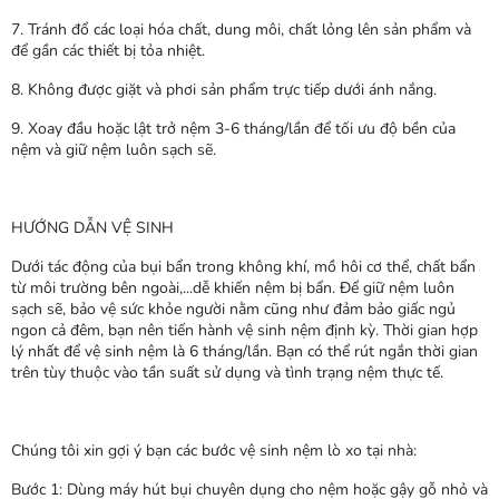
7. Tránh đổ các loại hóa chất, dung môi, chất lỏng lên sản phẩm và
để gần các thiết bị tỏa nhiệt.
8. Không được giặt và phơi sản phẩm trực tiếp dưới ánh nắng.
9. Xoay đầu hoặc lật trở nệm 3-6 tháng/lần để tối ưu độ bền của
nệm và giữ nệm luôn sạch sẽ.
HƯỚNG DẪN VỆ SINH
Dưới tác động của bụi bẩn trong không khí, mồ hôi cơ thể, chất bẩn
từ môi trường bên ngoài,...dễ khiến nệm bị bẩn. Để giữ nệm luôn
sạch sẽ, bảo vệ sức khỏe người nằm cũng như đảm bảo giấc ngủ
ngon cả đêm, bạn nên tiến hành vệ sinh nệm định kỳ. Thời gian hợp
lý nhất để vệ sinh nệm là 6 tháng/lần. Bạn có thể rút ngắn thời gian
trên tùy thuộc vào tần suất sử dụng và tình trạng nệm thực tế.
Chúng tôi xin gợi ý bạn các bước vệ sinh nệm lò xo tại nhà:
Bước 1: Dùng máy hút bụi chuyên dụng cho nệm hoặc gậy gỗ nhỏ và