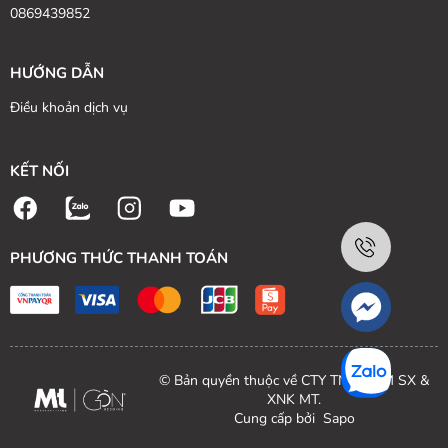
0869439852
HƯỚNG DẪN
Điều khoản dịch vụ
KẾT NỐI
PHƯƠNG THỨC THANH TOÁN
© Bản quyền thuộc về CTY TNHH TM SX &
XNK MT.
Cung cấp bởi
Sapo