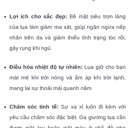
Lợi ích cho sắc đẹp:
Bề mặt siêu trơn láng
của lụa làm giảm ma sát, giúp ngăn ngừa nếp
nhăn trên da và giảm thiểu tình trạng tóc rối,
gãy rụng khi ngủ.
Điều hòa nhiệt độ tự nhiên:
Lụa giữ cho bạn
mát mẻ khi trời nóng và ấm áp khi trời lạnh,
mang lại sự thoải mái quanh năm.
Chăm sóc tinh tế:
Sự xa xỉ luôn đi kèm với
yêu cầu chăm sóc đặc biệt. Ga giường lụa cần
được giặt tay hoặc giặt máy ở chế độ nhẹ