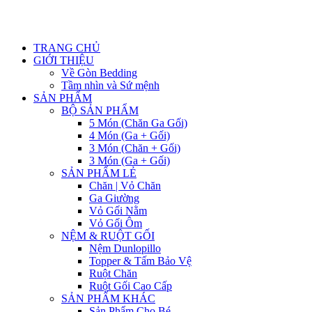
TRANG CHỦ
GIỚI THIỆU
Về Gòn Bedding
Tầm nhìn và Sứ mệnh
SẢN PHẨM
BỘ SẢN PHẨM
5 Món (Chăn Ga Gối)
4 Món (Ga + Gối)
3 Món (Chăn + Gối)
3 Món (Ga + Gối)
SẢN PHẨM LẺ
Chăn | Vỏ Chăn
Ga Giường
Vỏ Gối Nằm
Vỏ Gối Ôm
NỆM & RUỘT GỐI
Nệm Dunlopillo
Topper & Tấm Bảo Vệ
Ruột Chăn
Ruột Gối Cao Cấp
SẢN PHẨM KHÁC
Sản Phẩm Cho Bé