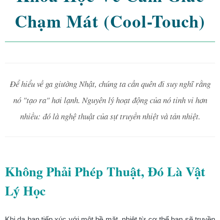
Chạm Mát (Cool-Touch)
Để hiểu về ga giường Nhật, chúng ta cần quên đi suy nghĩ rằng
nó "tạo ra" hơi lạnh. Nguyên lý hoạt động của nó tinh vi hơn
nhiều: đó là nghệ thuật của sự truyền nhiệt và tản nhiệt.
Không Phải Phép Thuật, Đó Là Vật
Lý Học
Khi da bạn tiếp xúc với một bề mặt, nhiệt từ cơ thể bạn sẽ truyền