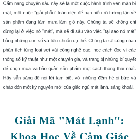
Cẩm nang chuyên sâu này sẽ là một cuộc hành trình vén màn bí
mật, một cuộc "giải phẫu" toàn diện để bạn hiểu rõ tường tận về
sản phẩm đang làm mưa làm gió này. Chúng ta sẽ không chỉ
dừng lại ở việc nó "mát", mà sẽ đi sâu vào việc "tại sao nó mát"
bằng những con số và tiêu chuẩn cụ thể. Chúng ta sẽ cùng nhau
phân tích từng loại sợi vải công nghệ cao, học cách đọc vị các
thông số kỹ thuật như một chuyên gia, và trang bị những bí quyết
để chọn mua và bảo quản sản phẩm một cách thông thái nhất.
Hãy sẵn sàng để nói lời tạm biệt với những đêm hè oi bức và
chào đón một kỷ nguyên mới của giấc ngủ mát lành, sảng khoái.
Giải Mã "Mát Lạnh":
Khoa Học Về Cảm Giác