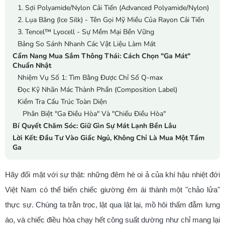
1. Sợi Polyamide/Nylon Cải Tiến (Advanced Polyamide/Nylon)
2. Lụa Băng (Ice Silk) - Tên Gọi Mỹ Miều Của Rayon Cải Tiến
3. Tencel™ Lyocell - Sự Mềm Mại Bền Vững
Bảng So Sánh Nhanh Các Vật Liệu Làm Mát
Cẩm Nang Mua Sắm Thông Thái: Cách Chọn "Ga Mát"
Chuẩn Nhật
Nhiệm Vụ Số 1: Tìm Bằng Được Chỉ Số Q-max
Đọc Kỹ Nhãn Mác Thành Phần (Composition Label)
Kiểm Tra Cấu Trúc Toàn Diện
Phân Biệt "Ga Điều Hòa" Và "Chiếu Điều Hòa"
Bí Quyết Chăm Sóc: Giữ Gìn Sự Mát Lạnh Bền Lâu
Lời Kết: Đầu Tư Vào Giấc Ngủ, Không Chỉ Là Mua Một Tấm
Ga
Hãy đối mặt với sự thật: những đêm hè oi ả của khí hậu nhiệt đới
Việt Nam có thể biến chiếc giường êm ái thành một "chảo lửa"
thực sự. Chúng ta trằn trọc, lật qua lật lại, mồ hôi thấm đẫm lưng
áo, và chiếc điều hòa chạy hết công suất dường như chỉ mang lại