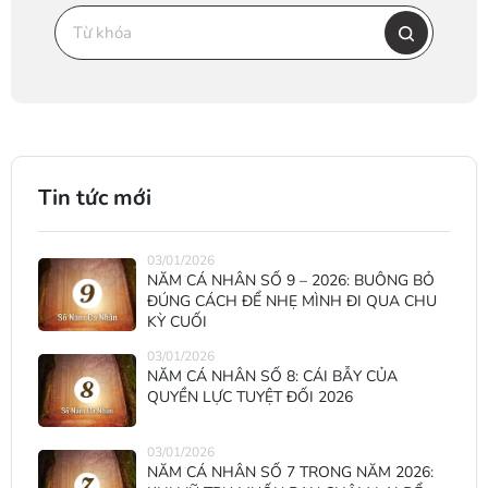
Tin tức mới
03/01/2026
NĂM CÁ NHÂN SỐ 9 – 2026: BUÔNG BỎ
ĐÚNG CÁCH ĐỂ NHẸ MÌNH ĐI QUA CHU
KỲ CUỐI
03/01/2026
NĂM CÁ NHÂN SỐ 8: CÁI BẪY CỦA
QUYỀN LỰC TUYỆT ĐỐI 2026
03/01/2026
NĂM CÁ NHÂN SỐ 7 TRONG NĂM 2026: