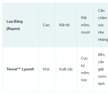
Cần
Rất
chăm
Lụa Băng
Cao
Rất tốt
mềm,
sóc
(Rayon)
mượt
nhẹ
nhàng
Bền,
Cực
cần
kỳ
Tencel™ Lyocell
Khá
Xuất sắc
giặt
mềm,
nước
mịn
lạnh