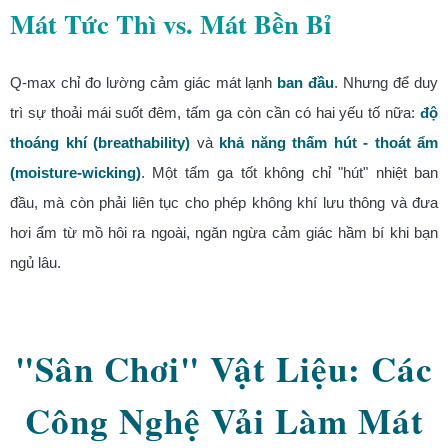
Mát Tức Thì vs. Mát Bền Bỉ
Q-max chỉ đo lường cảm giác mát lạnh
ban đầu
. Nhưng để duy
trì sự thoải mái suốt đêm, tấm ga còn cần có hai yếu tố nữa:
độ
thoáng khí (breathability)
và
khả năng thấm hút - thoát ẩm
(moisture-wicking)
. Một tấm ga tốt không chỉ "hút" nhiệt ban
đầu, mà còn phải liên tục cho phép không khí lưu thông và đưa
hơi ẩm từ mồ hôi ra ngoài, ngăn ngừa cảm giác hầm bí khi bạn
ngủ lâu.
"Sân Chơi" Vật Liệu: Các
Công Nghệ Vải Làm Mát