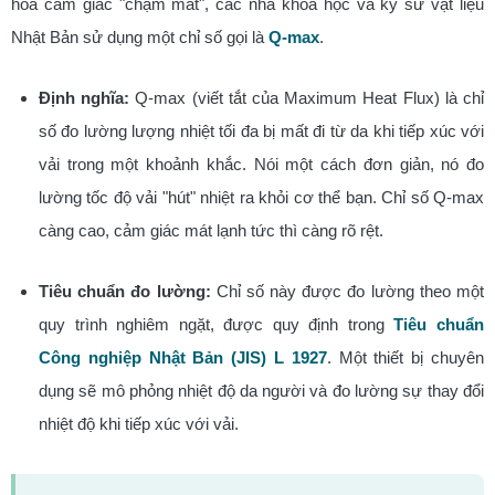
hóa cảm giác "chạm mát", các nhà khoa học và kỹ sư vật liệu
Nhật Bản sử dụng một chỉ số gọi là
Q-max
.
Định nghĩa:
Q-max (viết tắt của Maximum Heat Flux) là chỉ
số đo lường lượng nhiệt tối đa bị mất đi từ da khi tiếp xúc với
vải trong một khoảnh khắc. Nói một cách đơn giản, nó đo
lường tốc độ vải "hút" nhiệt ra khỏi cơ thể bạn. Chỉ số Q-max
càng cao, cảm giác mát lạnh tức thì càng rõ rệt.
Tiêu chuẩn đo lường:
Chỉ số này được đo lường theo một
quy trình nghiêm ngặt, được quy định trong
Tiêu chuẩn
Công nghiệp Nhật Bản (JIS) L 1927
. Một thiết bị chuyên
dụng sẽ mô phỏng nhiệt độ da người và đo lường sự thay đổi
nhiệt độ khi tiếp xúc với vải.