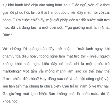
sự khô hanh khó chịu vào sáng hôm sau. Giấc ngủ, vốn dĩ là thời
gian để phục hồi, lại trở thành một cuộc chiến đầy mệt mỏi với cái
nóng. Giữa cuộc chiến ấy, một giải pháp đến từ đất nước mặt trời
mọc đã và đang tạo ra một cơn sốt: **ga giường mát lạnh Nhật
Bản**.
Với những lời quảng cáo đầy mê hoặc - "mát lạnh ngay khi
chạm", "ga điều hòa", "công nghệ làm mát tức thì" - nhiều người
không khỏi hoài nghi. Liệu đây có phải chỉ là một chiêu trò
marketing? Một tấm vải mỏng manh làm sao có thể thay thế
được chiếc điều hòa? Hay đằng sau nó là cả một công nghệ vật
liệu tiên tiến mà chúng ta chưa biết? Câu trả lời nằm ở vế thứ hai.
Ga giường mát lạnh Nhật Bản không phải là phép màu, đó là
khoa học.