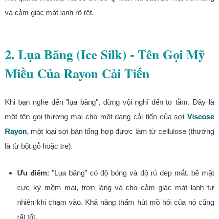
và cảm giác mát lạnh rõ rệt.
2. Lụa Băng (Ice Silk) - Tên Gọi Mỹ
Miều Của Rayon Cải Tiến
Khi bạn nghe đến "lụa băng", đừng vội nghĩ đến tơ tằm. Đây là
một tên gọi thương mại cho một dạng cải tiến của sợi
Viscose
Rayon
, một loại sợi bán tổng hợp được làm từ cellulose (thường
là từ bột gỗ hoặc tre).
Ưu điểm:
"Lụa băng" có độ bóng và độ rủ đẹp mắt, bề mặt
cực kỳ mềm mại, trơn láng và cho cảm giác mát lạnh tự
nhiên khi chạm vào. Khả năng thấm hút mồ hôi của nó cũng
rất tốt.