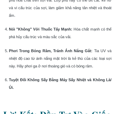
phủ hóa chất trên sợi vải. Lớp phủ này có thể bít các kẽ hở
và vi cấu trúc của sợi, làm giảm khả năng tản nhiệt và thoát
ẩm.
Nói "Không" Với Thuốc Tẩy Mạnh:
Hóa chất mạnh có thể
phá hủy cấu trúc và màu sắc của vải.
Phơi Trong Bóng Râm, Tránh Ánh Nắng Gắt:
Tia UV và
nhiệt độ cao từ ánh nắng mặt trời là kẻ thù của các loại sợi
này. Hãy phơi ga ở nơi thoáng gió và có bóng râm.
Tuyệt Đối Không Sấy Bằng Máy Sấy Nhiệt và Không Là/
Ủi.