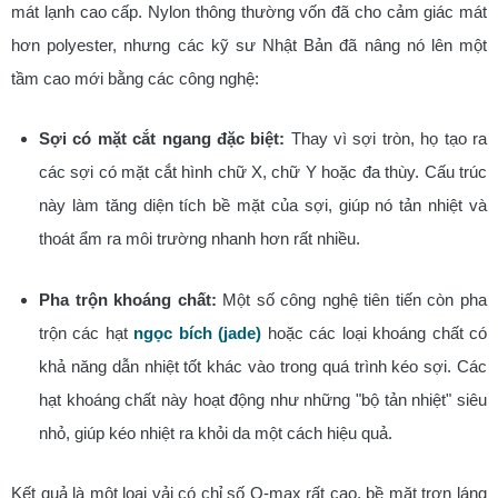
mát lạnh cao cấp. Nylon thông thường vốn đã cho cảm giác mát
hơn polyester, nhưng các kỹ sư Nhật Bản đã nâng nó lên một
tầm cao mới bằng các công nghệ:
Sợi có mặt cắt ngang đặc biệt:
Thay vì sợi tròn, họ tạo ra
các sợi có mặt cắt hình chữ X, chữ Y hoặc đa thùy. Cấu trúc
này làm tăng diện tích bề mặt của sợi, giúp nó tản nhiệt và
thoát ẩm ra môi trường nhanh hơn rất nhiều.
Pha trộn khoáng chất:
Một số công nghệ tiên tiến còn pha
trộn các hạt
ngọc bích (jade)
hoặc các loại khoáng chất có
khả năng dẫn nhiệt tốt khác vào trong quá trình kéo sợi. Các
hạt khoáng chất này hoạt động như những "bộ tản nhiệt" siêu
nhỏ, giúp kéo nhiệt ra khỏi da một cách hiệu quả.
Kết quả là một loại vải có chỉ số Q-max rất cao, bề mặt trơn láng