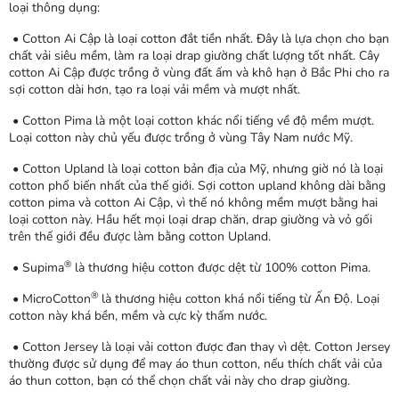
loại thông dụng:
• Cotton Ai Cập là loại cotton đắt tiền nhất. Đây là lựa chọn cho bạn
chất vải siêu mềm, làm ra loại drap giường chất lượng tốt nhất. Cây
cotton Ai Cập được trồng ở vùng đất ấm và khô hạn ở Bắc Phi cho ra
sợi cotton dài hơn, tạo ra loại vải mềm và mượt nhất.
• Cotton Pima là một loại cotton khác nổi tiếng về độ mềm mượt.
Loại cotton này chủ yếu được trồng ở vùng Tây Nam nước Mỹ.
• Cotton Upland là loại cotton bản địa của Mỹ, nhưng giờ nó là loại
cotton phổ biến nhất của thế giới. Sợi cotton upland không dài bằng
cotton pima và cotton Ai Cập, vì thế nó không mềm mượt bằng hai
loại cotton này. Hầu hết mọi loại drap chăn, drap giường và vỏ gối
trên thế giới đều được làm bằng cotton Upland.
®
• Supima
là thương hiệu cotton được dệt từ 100% cotton Pima.
®
• MicroCotton
là thương hiệu cotton khá nổi tiếng từ Ấn Độ. Loại
cotton này khá bền, mềm và cực kỳ thấm nước.
• Cotton Jersey là loại vải cotton được đan thay vì dệt. Cotton Jersey
thường được sử dụng để may áo thun cotton, nếu thích chất vải của
áo thun cotton, bạn có thể chọn chất vải này cho drap giường.