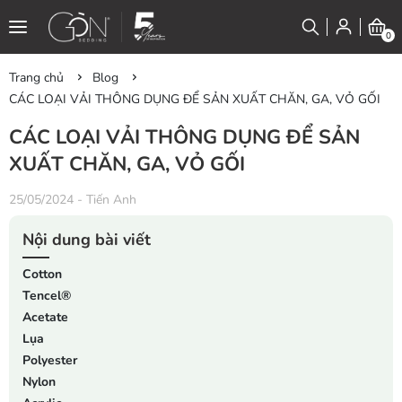
0
Trang chủ
Blog
CÁC LOẠI VẢI THÔNG DỤNG ĐỂ SẢN XUẤT CHĂN, GA, VỎ GỐI
CÁC LOẠI VẢI THÔNG DỤNG ĐỂ SẢN
XUẤT CHĂN, GA, VỎ GỐI
25/05/2024
-
Tiến Anh
Nội dung bài viết
Cotton
Tencel®
Acetate
Lụa
Polyester
Nylon