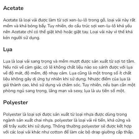
Acetate
Acetate là loại vải được làm từ sợi xen-lu-lô trong gỗ, loại vải này rất
mềm và khá bóng bẩy. Tuy nhiên, do cấu trúc sợi xen-lu-lô khá yếu
nên Acetate chỉ có thể giặt khô hoặc giặt tay. Loại vải này vì thế khá
kén người sử dụng.
Lụa
Lụa là loại vải sang trọng và mềm mượt được sản xuất từ sợi tơ tằm.
Nếu nói về cảm giác, có lẽ không chất liệu nào so sánh được với lụa
về độ mát, độ mềm, độ nhạy cảm. Lụa cũng là một trong số ít chất
liệu không gây dị ứng tự nhiên khi sử dụng. Nhược điểm của lụa là
giá thành cao, khó sử dụng và chăm sóc. Tuy nhiên, nếu bạn cần một
phòng ngủ sang trọng, lãng mạn và sexy, lụa là ưu tiên số một.
Polyester
Polyester là loại sợi được sản xuất từ loại nhựa được dùng trong
ngành sản xuất chai nhựa. polyester là loại vải rẻ tiền, khá cứng và
dễ trầy xước khi sử dụng. Thông thường polyester sẽ được kết hợp
với các loại vải khác như cotton để làm các bộ drap giường cấp thấp.