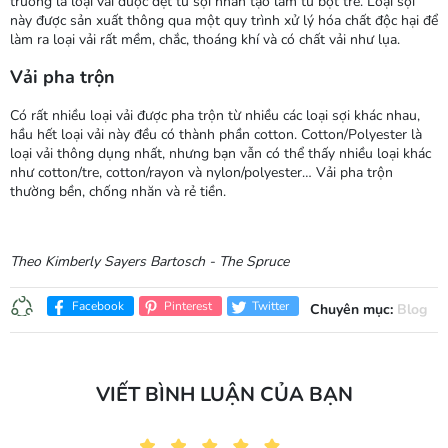
trường là loại vải được dệt từ sợi nhân tạo làm từ bột tre. Loại sợi
này được sản xuất thông qua một quy trình xử lý hóa chất độc hại để
làm ra loại vải rất mềm, chắc, thoáng khí và có chất vải như lụa.
Vải pha trộn
Có rất nhiều loại vải được pha trộn từ nhiều các loại sợi khác nhau,
hầu hết loại vải này đều có thành phần cotton. Cotton/Polyester là
loại vải thông dụng nhất, nhưng bạn vẫn có thể thấy nhiều loại khác
như cotton/tre, cotton/rayon và nylon/polyester… Vải pha trộn
thường bền, chống nhăn và rẻ tiền.
Theo Kimberly Sayers Bartosch
- The Spruce
Facebook
Pinterest
Twitter
Chuyên mục:
Blog
VIẾT BÌNH LUẬN CỦA BẠN