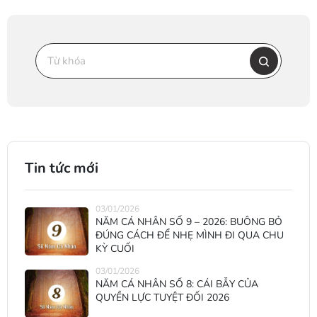
Tin tức mới
03/01/2026
NĂM CÁ NHÂN SỐ 9 – 2026: BUÔNG BỎ
ĐÚNG CÁCH ĐỂ NHẸ MÌNH ĐI QUA CHU
KỲ CUỐI
03/01/2026
NĂM CÁ NHÂN SỐ 8: CÁI BẪY CỦA
QUYỀN LỰC TUYỆT ĐỐI 2026