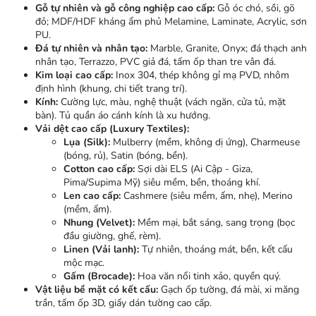
Gỗ tự nhiên và gỗ công nghiệp cao cấp:
Gỗ óc chó, sồi, gõ
đỏ; MDF/HDF kháng ẩm phủ Melamine, Laminate, Acrylic, sơn
PU.
Đá tự nhiên và nhân tạo:
Marble, Granite, Onyx; đá thạch anh
nhân tạo, Terrazzo, PVC giả đá, tấm ốp than tre vân đá.
Kim loại cao cấp:
Inox 304, thép không gỉ mạ PVD, nhôm
định hình (khung, chi tiết trang trí).
Kính:
Cường lực, màu, nghệ thuật (vách ngăn, cửa tủ, mặt
bàn). Tủ quần áo cánh kính là xu hướng.
Vải dệt cao cấp (Luxury Textiles):
Lụa (Silk):
Mulberry (mềm, không dị ứng), Charmeuse
(bóng, rủ), Satin (bóng, bền).
Cotton cao cấp:
Sợi dài ELS (Ai Cập - Giza,
Pima/Supima Mỹ) siêu mềm, bền, thoáng khí.
Len cao cấp:
Cashmere (siêu mềm, ấm, nhẹ), Merino
(mềm, ấm).
Nhung (Velvet):
Mềm mại, bắt sáng, sang trọng (bọc
đầu giường, ghế, rèm).
Linen (Vải lanh):
Tự nhiên, thoáng mát, bền, kết cấu
mộc mạc.
Gấm (Brocade):
Hoa văn nổi tinh xảo, quyền quý.
Vật liệu bề mặt có kết cấu:
Gạch ốp tường, đá mài, xi măng
trần, tấm ốp 3D, giấy dán tường cao cấp.