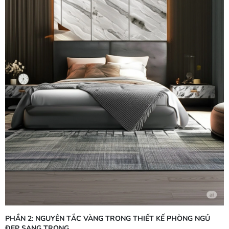
PHẦN 2: NGUYÊN TẮC VÀNG TRONG THIẾT KẾ PHÒNG NGỦ
ĐẸP SANG TRỌNG