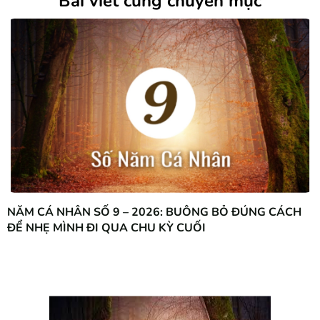
Bài viết cùng chuyên mục
NĂM CÁ NHÂN SỐ 9 – 2026: BUÔNG BỎ ĐÚNG CÁCH
ĐỂ NHẸ MÌNH ĐI QUA CHU KỲ CUỐI