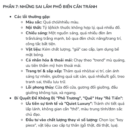
PHẦN 7: NHỮNG SAI LẦM PHỔ BIẾN CẦN TRÁNH
Các lỗi thường gặp:
Màu sắc:
Quá chói/nhiều màu.
Nội thất:
Tỷ lệ/kích thước không hợp lý, quá nhiều đồ.
Chiếu sáng:
Một nguồn sáng, quá nhiều đèn âm
trần/sáng trắng mạnh, bỏ qua đèn chức năng/trang trí,
công tắc bất tiện.
Vật liệu:
Kém chất lượng, "giả" cao cấp, lạm dụng bề
mặt bóng.
Cá nhân hóa & thoải mái:
Chạy theo "trend" mù quáng,
ưu tiên thẩm mỹ hơn thoải mái.
Trang trí & sắp xếp:
Thảm quá nhỏ/sai vị trí, cản ánh
sáng tự nhiên, giường quá sát sàn, quá nhiều/ít gối, treo
tranh sai, thiếu lưu trữ.
Lỗi phong thủy:
Cửa đối cửa, gương đối giường, đầu
giường không tựa, xà ngang.
Bí Quyết Để Không Bị "Phô Trương", "Quê" Hay "Rẻ Tiền":
Ưu tiên sự tinh tế và "Quiet Luxury":
Tránh chi tiết quá
lấp lánh, không gian cần "thở", màu trung tính/đơn sắc
chủ đạo.
Đầu tư vào chất lượng thay vì số lượng:
Chọn lọc "key
piece", vật liệu cao cấp tự thân (gỗ thật, đá thật, lụa).