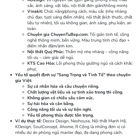
sắc, ánh sáng, vật liệu, nội thất đơn giản/thông minh).
Vinakit:
Chức năng/phong cách, màu sắc (nhẹ nhàng
chủ đạo, tươi sáng điểm nhấn), nội thất (kích thước, chất
liệu tự nhiên), tối ưu không gian, ánh sáng, phụ kiện, an
toàn.
Chuyên gia ChuyenTuBep.com:
Tối giản tinh tế, công
nghệ thông minh, bền vững. Màu trung tính chủ đạo +
điểm nhấn đậm/ánh kim.
Nội thất Quý Phúc:
Thẩm mỹ nhẹ nhàng – công năng
tối ưu – cảm giác dễ ngủ.
KTS Cao Hòa:
Lỗi phong thủy giường ngủ và cách khắc
phục.
Yếu tố quyết định sự "Sang Trọng và Tinh Tế" theo chuyên
gia Việt:
Sự cá nhân hóa và câu chuyện riêng.
Chất lượng vật liệu và sự tinh xảo trong thi công.
Không gian có chiều sâu cảm xúc.
Sự hài hòa và cân bằng.
Công năng tối ưu và sự tiện nghi.
Yếu tố phong thủy được tôn trọng.
Ví dụ thực tế:
Decox Design, Neohouse, Nội thất Mạnh Hệ,
KDesign, SoulConcept, Ahome, R Cộng là những đơn vị có
nhiều dự án phòng ngủ master đẹp, đa dạng phong cách.