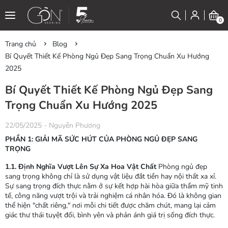
0
Trang chủ
Blog
Bí Quyết Thiết Kế Phòng Ngủ Đẹp Sang Trọng Chuẩn Xu Hướng
2025
Bí Quyết Thiết Kế Phòng Ngủ Đẹp Sang
Trọng Chuẩn Xu Hướng 2025
22/05/2025
-
Nguyễn Phương
PHẦN 1: GIẢI MÃ SỨC HÚT CỦA PHÒNG NGỦ ĐẸP SANG
TRỌNG
1.1. Định Nghĩa Vượt Lên Sự Xa Hoa Vật Chất
Phòng ngủ đẹp
sang trọng không chỉ là sử dụng vật liệu đắt tiền hay nội thất xa xỉ.
Sự sang trọng đích thực nằm ở sự kết hợp hài hòa giữa thẩm mỹ tinh
tế, công năng vượt trội và trải nghiệm cá nhân hóa. Đó là không gian
thể hiện "chất riêng," nơi mỗi chi tiết được chăm chút, mang lại cảm
giác thư thái tuyệt đối, bình yên và phản ánh giá trị sống đích thực.