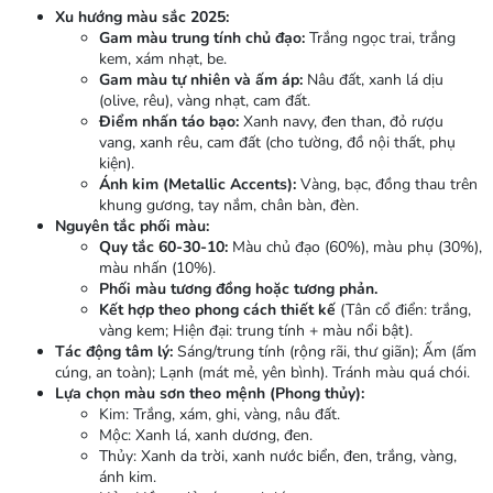
Xu hướng màu sắc 2025:
Gam màu trung tính chủ đạo:
Trắng ngọc trai, trắng
kem, xám nhạt, be.
Gam màu tự nhiên và ấm áp:
Nâu đất, xanh lá dịu
(olive, rêu), vàng nhạt, cam đất.
Điểm nhấn táo bạo:
Xanh navy, đen than, đỏ rượu
vang, xanh rêu, cam đất (cho tường, đồ nội thất, phụ
kiện).
Ánh kim (Metallic Accents):
Vàng, bạc, đồng thau trên
khung gương, tay nắm, chân bàn, đèn.
Nguyên tắc phối màu:
Quy tắc 60-30-10:
Màu chủ đạo (60%), màu phụ (30%),
màu nhấn (10%).
Phối màu tương đồng hoặc tương phản.
Kết hợp theo phong cách thiết kế
(Tân cổ điển: trắng,
vàng kem; Hiện đại: trung tính + màu nổi bật).
Tác động tâm lý:
Sáng/trung tính (rộng rãi, thư giãn); Ấm (ấm
cúng, an toàn); Lạnh (mát mẻ, yên bình). Tránh màu quá chói.
Lựa chọn màu sơn theo mệnh (Phong thủy):
Kim: Trắng, xám, ghi, vàng, nâu đất.
Mộc: Xanh lá, xanh dương, đen.
Thủy: Xanh da trời, xanh nước biển, đen, trắng, vàng,
ánh kim.