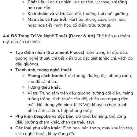
Chất liệu:
Len tự nhiên, lụa tơ tằm, viscose, sợi tổng
hợp cao cấp.
Kích thước và vị trí:
Cân đối, thường trải dưới giường.
Màu sắc và họa tiết:
Hài hòa phong cách, trơn màu
hoặc họa tiết (hình học, cổ điển, trừu tượng).
4.4. Đồ Trang Trí Và Nghệ Thuật (Decor & Art)
Thể hiện gu thẩm
mỹ, dấu ấn cá nhân.
Tạo điểm nhấn (Statement Pieces):
Đèn trang trí độc đáo,
gương nghệ thuật, chi tiết kiến trúc đặc biệt (phào chỉ, vách ốp
đầu giường).
Tranh ảnh, tượng nghệ thuật:
Phong cách tranh:
Trừu tượng, đương đại, phong cảnh,
chủ đề cá nhân.
Tượng điêu khắc.
Vị trí:
Trung tâm trên đầu giường, tường đối diện, mảng
tường trống. Kích thước cân đối, chiều cao ngang tầm
mắt. Nội dung yên bình. KTS Việt khuyên chọn tranh
phản ánh cá tính, hợp phong thủy.
Phụ kiện bespoke và độc bản:
Đồ thiết kế riêng, thủ công
(đầu giường chạm khắc, chăn ga thêu tay).
Các loại phụ kiện khác:
Bình hoa, nến thơm, máy khuếch tán,
sách nghệ thuật, khay đựng đồ.