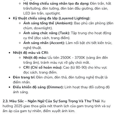
Hệ thống chiếu sáng nhân tạo đa dạng:
Đèn trần, hắt
trần/tường, đèn tường, đèn bàn đầu giường, đèn sàn,
LED âm trần, spotlight.
Kỹ thuật chiếu sáng đa lớp (Layered Lighting):
Ánh sáng tổng thể (Ambient):
Bao phủ căn phòng (đèn
chùm, downlight).
Ánh sáng chức năng (Task):
Tập trung cho hoạt động
cụ thể (đọc sách, trang điểm).
Ánh sáng nhấn (Accent):
Làm nổi bật chi tiết kiến trúc,
nghệ thuật.
Nhiệt độ màu và CRI:
Nhiệt độ màu:
Ưu tiên 2500K - 3700K (vàng ấm đến
trắng ấm), tránh màu rực rỡ gây chói mắt.
CRI (Chỉ số hoàn màu):
Cao (từ 80-90) cho khu vực
đọc sách, trang điểm.
Đèn trang trí:
Đèn chùm, đèn thả, đèn tường nghệ thuật là
điểm nhấn.
Điều khiển độ sáng (Dimmer):
Linh hoạt thay đổi cường độ
ánh sáng.
2.3. Màu Sắc – Ngôn Ngữ Của Sự Sang Trọng Và Thư Thái
Xu
hướng 2025 giao thoa giữa nét thanh lịch của gam trung tính và sự
ấm áp của gam tự nhiên, điểm xuyết ánh kim.