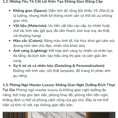
1.2. Những Yếu Tố Cốt Lõi Kiến Tạo Không Gian Đẳng Cấp
Không gian (Space):
Diện tích đủ rộng (tối thiểu 15-20m2) là
lý tưởng, nhưng thiết kế thông minh vẫn có thể tối ưu không
gian nhỏ.
Vật liệu (Materials):
Ưu tiên vật liệu cao cấp, tự nhiên hoặc
chế tác tinh xảo (gỗ quý, đá cẩm thạch, kim loại mạ, da thật,
vải thượng hạng).
Màu sắc (Colors):
Bảng màu tinh tế, hài hòa, khơi gợi cảm xúc
(trung tính làm chủ đạo, nhấn nhá khéo léo).
Ánh sáng (Lighting):
Kết hợp ánh sáng tự nhiên và nhân tạo
đa tầng, đa kịch bản, tạo hiệu ứng thị giác và cảm giác ấm
cúng.
Sự tỉ mỉ và cá nhân hóa (Detailing & Personalization):
Đường nét tinh xảo, nội thất bespoke, đồ trang trí phản ánh
gu riêng.
1.3. Phòng Ngủ Master Luxury: Không Gian Nghỉ Dưỡng Đích Thực
Tại Gia
Phòng ngủ master luxury là không gian nghỉ dưỡng đa
năng, tích hợp góc làm việc, phòng thay đồ, phòng tắm tiện nghi,
khẳng định vị thế và phong cách sống của gia chủ. Đây là nơi thể
hiện cá tính rõ nét, tạo không gian độc bản.