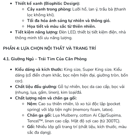
Thiết kế xanh (Biophilic Design):
Cây xanh trong phòng:
Lưỡi hổ, lan ý, trầu bà (thanh
lọc không khí).
Tối đa hóa ánh sáng tự nhiên và thông gió.
Họa tiết và màu sắc từ thiên nhiên.
Tiết kiệm năng lượng:
Đèn LED, thiết bị tiết kiệm điện, nhà
thông minh tối ưu năng lượng.
PHẦN 4: LỰA CHỌN NỘI THẤT VÀ TRANG TRÍ
4.1. Giường Ngủ – Trái Tim Của Căn Phòng
Kiểu dáng và kích thước:
King size, Super King size. Kiểu
dáng (cổ điển chạm khắc, bọc nệm hiện đại, giường tròn, bốn
cọc).
Chất liệu đầu giường:
Gỗ tự nhiên, bọc da cao cấp, bọc vải
(nhung, lụa, gấm, linen), kim loại/đá.
Chất lượng nệm và chăn ga gối:
Nệm:
Cao su thiên nhiên, lò xo túi độc lập (pocket
spring) với lớp tiện nghi (memory foam, latex).
Chăn ga gối:
Lụa Mulberry, cotton Ai Cập/Supima,
Tencel™, linen cao cấp. Mật độ sợi cao (từ 300TC).
Gối:
Nhiều lớp gối trang trí (chất liệu, kích thước, màu
sắc đa dạng).