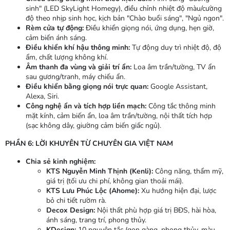
sinh" (LED SkyLight Homegy), điều chỉnh nhiệt độ màu/cường
độ theo nhịp sinh học, kịch bản "Chào buổi sáng", "Ngủ ngon".
Rèm cửa tự động:
Điều khiển giọng nói, ứng dụng, hẹn giờ,
cảm biến ánh sáng.
Điều khiển khí hậu thông minh:
Tự động duy trì nhiệt độ, độ
ẩm, chất lượng không khí.
Âm thanh đa vùng và giải trí ẩn:
Loa âm trần/tường, TV ẩn
sau gương/tranh, máy chiếu ẩn.
Điều khiển bằng giọng nói trực quan:
Google Assistant,
Alexa, Siri.
Công nghệ ẩn và tích hợp liền mạch:
Công tắc thông minh
mặt kính, cảm biến ẩn, loa âm trần/tường, nội thất tích hợp
(sạc không dây, giường cảm biến giấc ngủ).
PHẦN 6: LỜI KHUYÊN TỪ CHUYÊN GIA VIỆT NAM
Chia sẻ kinh nghiệm:
KTS Nguyễn Minh Thịnh (Kenli):
Công năng, thẩm mỹ,
giá trị (tối ưu chi phí, không gian thoải mái).
KTS Lưu Phúc Lộc (Ahome):
Xu hướng hiện đại, lược
bỏ chi tiết rườm rà.
Decox Design:
Nội thất phù hợp giá trị BĐS, hài hòa,
ánh sáng, trang trí, phong thủy.
KDesign:
10 nguyên tắc (gọn gàng, phong thủy, màu