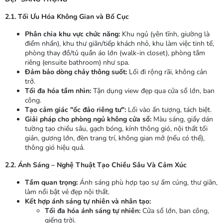
2.1. Tối Ưu Hóa Không Gian và Bố Cục
Phân chia khu vực chức năng:
Khu ngủ (yên tĩnh, giường là
điểm nhấn), khu thư giãn/tiếp khách nhỏ, khu làm việc tinh tế,
phòng thay đồ/tủ quần áo lớn (walk-in closet), phòng tắm
riêng (ensuite bathroom) như spa.
Đảm bảo dòng chảy thông suốt:
Lối đi rộng rãi, không cản
trở.
Tối đa hóa tầm nhìn:
Tận dụng view đẹp qua cửa sổ lớn, ban
công.
Tạo cảm giác "ốc đảo riêng tư":
Lối vào ấn tượng, tách biệt.
Giải pháp cho phòng ngủ không cửa sổ:
Màu sáng, giấy dán
tường tạo chiều sâu, gạch bóng, kính thông gió, nội thất tối
giản, gương lớn, đèn trang trí, không gian mở (nếu có thể),
thông gió hiệu quả.
2.2. Ánh Sáng – Nghệ Thuật Tạo Chiều Sâu Và Cảm Xúc
Tầm quan trọng:
Ánh sáng phù hợp tạo sự ấm cúng, thư giãn,
làm nổi bật vẻ đẹp nội thất.
Kết hợp ánh sáng tự nhiên và nhân tạo:
Tối đa hóa ánh sáng tự nhiên:
Cửa sổ lớn, ban công,
giếng trời.