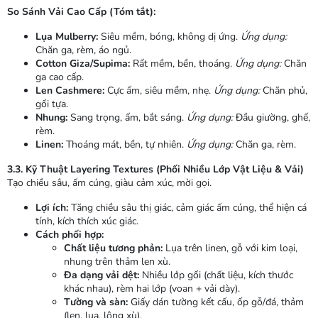
So Sánh Vải Cao Cấp (Tóm tắt):
Lụa Mulberry:
Siêu mềm, bóng, không dị ứng.
Ứng dụng:
Chăn ga, rèm, áo ngủ.
Cotton Giza/Supima:
Rất mềm, bền, thoáng.
Ứng dụng:
Chăn
ga cao cấp.
Len Cashmere:
Cực ấm, siêu mềm, nhẹ.
Ứng dụng:
Chăn phủ,
gối tựa.
Nhung:
Sang trọng, ấm, bắt sáng.
Ứng dụng:
Đầu giường, ghế,
rèm.
Linen:
Thoáng mát, bền, tự nhiên.
Ứng dụng:
Chăn ga, rèm.
3.3. Kỹ Thuật Layering Textures (Phối Nhiều Lớp Vật Liệu & Vải)
Tạo chiều sâu, ấm cúng, giàu cảm xúc, mời gọi.
Lợi ích:
Tăng chiều sâu thị giác, cảm giác ấm cúng, thể hiện cá
tính, kích thích xúc giác.
Cách phối hợp:
Chất liệu tương phản:
Lụa trên linen, gỗ với kim loại,
nhung trên thảm len xù.
Đa dạng vải dệt:
Nhiều lớp gối (chất liệu, kích thước
khác nhau), rèm hai lớp (voan + vải dày).
Tường và sàn:
Giấy dán tường kết cấu, ốp gỗ/đá, thảm
(len, lụa, lông xù).