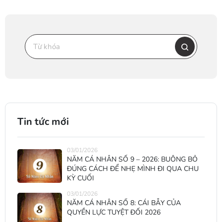
Tin tức mới
03/01/2026
NĂM CÁ NHÂN SỐ 9 – 2026: BUÔNG BỎ
ĐÚNG CÁCH ĐỂ NHẸ MÌNH ĐI QUA CHU
KỲ CUỐI
03/01/2026
NĂM CÁ NHÂN SỐ 8: CÁI BẪY CỦA
QUYỀN LỰC TUYỆT ĐỐI 2026