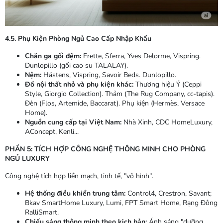
4.5. Phụ Kiện Phòng Ngủ Cao Cấp Nhập Khẩu
Chăn ga gối đệm:
Frette, Sferra, Yves Delorme, Vispring.
Dunlopillo (gối cao su TALALAY).
Nệm:
Hästens, Vispring, Savoir Beds. Dunlopillo.
Đồ nội thất nhỏ và phụ kiện khác:
Thương hiệu Ý (Ceppi
Style, Giorgio Collection). Thảm (The Rug Company, cc-tapis).
Đèn (Flos, Artemide, Baccarat). Phụ kiện (Hermès, Versace
Home).
Nguồn cung cấp tại Việt Nam:
Nhà Xinh, CDC HomeLuxury,
AConcept, Kenli...
PHẦN 5: TÍCH HỢP CÔNG NGHỆ THÔNG MINH CHO PHÒNG
NGỦ LUXURY
Công nghệ tích hợp liền mạch, tinh tế, "vô hình".
Hệ thống điều khiển trung tâm:
Control4, Crestron, Savant;
Bkav SmartHome Luxury, Lumi, FPT Smart Home, Rạng Đông
RalliSmart.
Chiếu sáng thông minh theo kịch bản:
Ánh sáng "dưỡng