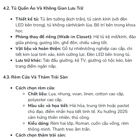
4.2. Tủ Quần Áo Và Không Gian Lưu Trữ
Thiết kế tủ:
Tủ âm tường (kịch trần), tủ cánh kính (với đèn
LED bên trong), tủ không cánh/cánh lùa. Bố trí bên trong khoa
học.
Phòng thay đồ riêng (Walk-in Closet):
Hệ tủ kệ mở/kính, đảo
giữa phòng, gương lớn, ghế đôn, chiếu sáng tốt.
Vật liệu và hoàn thiện:
Gỗ tự nhiên/công nghiệp cao cấp, chi
tiết kim loại tinh xảo, kính cường lực. Đèn LED bên trong tủ.
Lưu trữ khác:
Tab đầu giường, kệ TV, giường có hộc kéo, bàn
trang điểm ngăn nắp.
4.3. Rèm Cửa Và Thảm Trải Sàn
Cách chọn rèm cửa:
Chất liệu:
Lụa, nhung, voan, linen, cotton cao cấp,
polyester cao cấp.
Màu sắc và họa tiết:
Hài hòa, trung tính hoặc pastel
chủ đạo, điểm nhấn họa tiết tinh tế. Xu hướng 2025:
cảm hứng thiên nhiên, thủ công.
Kiểu dáng:
Rèm hai lớp, Roman, cuốn cầu vồng, rèm
thông minh. Thanh treo âm trần.
Cách chọn thảm trải sàn: