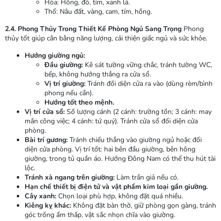
Hỏa: Hồng, đỏ, tím, xanh lá.
Thổ: Nâu đất, vàng, cam, tím, hồng.
2.4. Phong Thủy Trong Thiết Kế Phòng Ngủ Sang Trọng
Phong
thủy tốt giúp cân bằng năng lượng, cải thiện giấc ngủ và sức khỏe.
Hướng giường ngủ:
Đầu giường:
Kê sát tường vững chắc, tránh tường WC,
bếp, không hướng thẳng ra cửa sổ.
Vị trí giường:
Tránh đối diện cửa ra vào (dùng rèm/bình
phong nếu cần).
Hướng tốt theo mệnh.
Vị trí cửa sổ:
Số lượng cánh (2 cánh: trường tồn; 3 cánh: may
mắn công việc; 4 cánh: tứ quý). Tránh cửa sổ đối diện cửa
phòng.
Bài trí gương:
Tránh chiếu thẳng vào giường ngủ hoặc đối
diện cửa phòng. Vị trí tốt: hai bên đầu giường, bên hông
giường, trong tủ quần áo. Hướng Đông Nam có thể thu hút tài
lộc.
Tránh xà ngang trên giường:
Làm trần giả nếu có.
Hạn chế thiết bị điện tử và vật phẩm kim loại gần giường.
Cây xanh:
Chọn loại phù hợp, không đặt quá nhiều.
Kiêng kỵ khác:
Không đặt bàn thờ, giữ phòng gọn gàng, tránh
góc trống ẩm thấp, vật sắc nhọn chĩa vào giường.