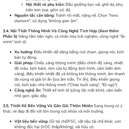
Nội thất và phụ kiện:
Đầu giường bọc vải, ghế da, phụ
kiện kim loại, gốm sứ, đá.
Nguyên tắc cân bằng:
Tránh rối mắt, nặng nề. Chọn "hero
element", sử dụng "không gian âm".
3.4. Nội Thất Thông Minh Và Công Nghệ Tích Hợp (Xem thêm
Phần 5)
Nâng tầm tiện nghi, cá nhân hóa trải nghiệm, công nghệ "ẩn
mình" tinh tế.
Xu hướng:
Điều khiển dễ dàng bằng nút chạm, giọng nói, kịch
bản tự động.
Giải pháp:
Chiếu sáng thông minh (điều chỉnh độ sáng, nhiệt
độ màu, kịch bản), rèm cửa tự động (lịch trình, cảm biến ánh
sáng), điều khiển nhiệt độ và không khí thông minh, âm thanh
đa vùng và giải trí ẩn (loa âm trần, TV ẩn), điều khiển giọng
nói, kịch bản nhà thông minh ("Chào buổi sáng", "Đi ngủ").
Công nghệ ẩn:
Thiết kế tinh tế (công tắc mặt kính), cảm biến
nhỏ gọn, giấu dây.
3.5. Thiết Kế Bền Vững Và Gần Gũi Thiên Nhiên
Sang trọng có ý
thức: vẻ đẹp đi đôi với tôn trọng sức khỏe và môi trường.
Vật liệu bền vững:
Gỗ tái chế/FSC, vật liệu tái chế khác, sơn
không độc hại (VOC thấp/không), vải hữu cơ.