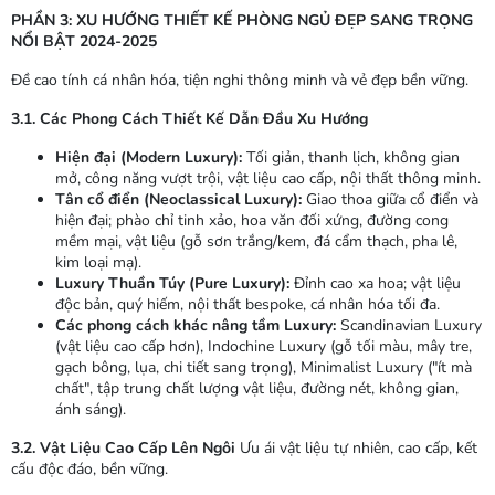
PHẦN 3: XU HƯỚNG THIẾT KẾ PHÒNG NGỦ ĐẸP SANG TRỌNG
NỔI BẬT 2024-2025
Đề cao tính cá nhân hóa, tiện nghi thông minh và vẻ đẹp bền vững.
3.1. Các Phong Cách Thiết Kế Dẫn Đầu Xu Hướng
Hiện đại (Modern Luxury):
Tối giản, thanh lịch, không gian
mở, công năng vượt trội, vật liệu cao cấp, nội thất thông minh.
Tân cổ điển (Neoclassical Luxury):
Giao thoa giữa cổ điển và
hiện đại; phào chỉ tinh xảo, hoa văn đối xứng, đường cong
mềm mại, vật liệu (gỗ sơn trắng/kem, đá cẩm thạch, pha lê,
kim loại mạ).
Luxury Thuần Túy (Pure Luxury):
Đỉnh cao xa hoa; vật liệu
độc bản, quý hiếm, nội thất bespoke, cá nhân hóa tối đa.
Các phong cách khác nâng tầm Luxury:
Scandinavian Luxury
(vật liệu cao cấp hơn), Indochine Luxury (gỗ tối màu, mây tre,
gạch bông, lụa, chi tiết sang trọng), Minimalist Luxury ("ít mà
chất", tập trung chất lượng vật liệu, đường nét, không gian,
ánh sáng).
3.2. Vật Liệu Cao Cấp Lên Ngôi
Ưu ái vật liệu tự nhiên, cao cấp, kết
cấu độc đáo, bền vững.